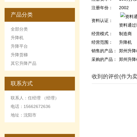
的优点和缺点
注册年份：
2002
产品分类
资料认证：
资料通过
全部分类
经营模式：
制造商
升降机
经营范围：
升降机
升降平台
销售的产品：
郑州升降
升降货梯
采购的产品：
郑州升降
其它升降产品
收到的评价(作为卖
联系方式
联系人：任经理 （经理）
电话：15662672636
地址：沈阳市