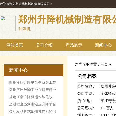
欢迎来到郑州升降机械制造有限公司！
郑州升降机械制造有限
升降机
网站首页
公司介绍
产品展示
新闻中心
您当前的位置：
首页
»
新闻中心
公司档案
郑州液压升降平台是载客工作
公司名称：
郑州升降
机械设备
郑州液压升降平台在哪些行业
公司类型：
个体经营 
最受欢迎
规定河南升降机运作常见故
所 在 地：
浙江/宁
障。
全过程查验河南液压升降平台
公司规模：
1-1百人
柴油发动机式郑州升降机轿厢
注册资本：
100万人