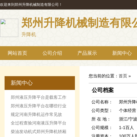
欢迎来到郑州升降机械制造有限公司！
郑州升降机械制造有限
升降机
网站首页
公司介绍
产品展示
新闻中心
您当前的位置：
首页
»
新闻中心
公司档案
郑州液压升降平台是载客工作
公司名称：
郑州升降
机械设备
郑州液压升降平台在哪些行业
公司类型：
个体经营 
最受欢迎
规定河南升降机运作常见故
所 在 地：
浙江/宁
障。
全过程查验河南液压升降平台
公司规模：
1-1百人
柴油发动机式郑州升降机轿厢
注册资本：
100万人