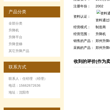
的优点和缺点
注册年份：
2002
产品分类
资料认证：
资料通过
全部分类
经营模式：
制造商
升降机
经营范围：
升降机
升降平台
销售的产品：
郑州升降
升降货梯
采购的产品：
郑州升降
其它升降产品
收到的评价(作为卖
联系方式
联系人：任经理 （经理）
电话：15662672636
地址：沈阳市