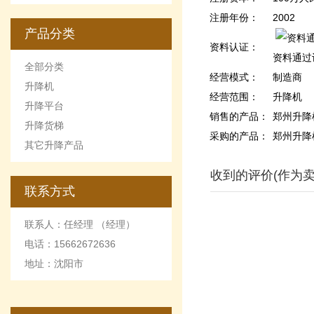
的优点和缺点
注册年份：
2002
产品分类
资料认证：
资料通过
全部分类
经营模式：
制造商
升降机
经营范围：
升降机
升降平台
销售的产品：
郑州升降
升降货梯
采购的产品：
郑州升降
其它升降产品
收到的评价(作为卖
联系方式
联系人：任经理 （经理）
电话：15662672636
地址：沈阳市