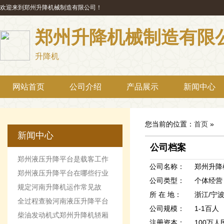
欢迎来到郑州升降机械制造有限公司！
郑州升降机械制造有限
升降机
网站首页
公司介绍
产品展示
新闻中心
您当前的位置：
首页
»
新闻中心
公司档案
郑州液压升降平台是载客工作
公司名称：
郑州升降
机械设备
郑州液压升降平台在哪些行业
公司类型：
个体经营 
最受欢迎
规定河南升降机运作常见故
所 在 地：
浙江/宁
障。
全过程查验河南液压升降平台
公司规模：
1-1百人
柴油发动机式郑州升降机轿厢
注册资本：
100万人