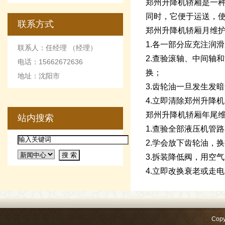
郑州升降机轿厢是一
同时，它便于运送，
联系方式
郑州升降机轿厢月维
1.各一部分应充注润
联系人：任经理 （经理）
2.查验滚轴、中间轴
电话：15662672636
换；
地址：沈阳市
3.齿轮油一旦发生发
4.立即清除郑州升降
郑州升降机轿厢年尾
站内搜索
1.查验全部液压机管
2.学会放下齿轮油，
3.拆装降低阀，用空
4.立即改换衰老或走
Copy