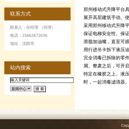
郑州移动式升降平台
联系方式
展开高层建筑手动。
采用郑州移动式升降
联系人：任经理 （经理）
保证电梯安全性。保
电话：15662672636
滑脂加油嘴，直至可
地址：沈阳市
用行进吊卡拆下液压
完全消毒已拆除的零
屑。整肃之后，可开
站内搜索
特定在橡胶之上。液
时，一起消毒滤清器
Copy