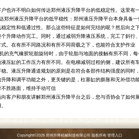
客户也许不明白如何传达郑州液压升降平台的低稳定性。这里有
传达郑州液压升降平台的低平稳性：郑州液压升降平台本身具备一
低稳定性和低通过性。那么这些特征是如何完结的呢？然后向之
整个升降动作完工。同时，通过减弱升降液压系统，完工了斜行
方式。在有所不同路况和有所不同荷载之下，也能符合支护作业
降机的充气橡胶轮胎旋转时，由于轮胎与地面的接触有所不同，每
的液压缸的工作压力有所不同。在电梯减弱过程的侧，建议所有
平稳。液压升降通道规划的原则是在符合各部件结构强度的同时
的升降和调平功能之外，更关键的是，柱塞缸的膨胀和无补偿功
付不胜路面，维持手动可信
员向客户和朋友讲解郑州液压升降平台之后，您与否协会了如何
用。
Copyright
©
2026 郑州升降机械制造有限公司 版权所有
管理入口