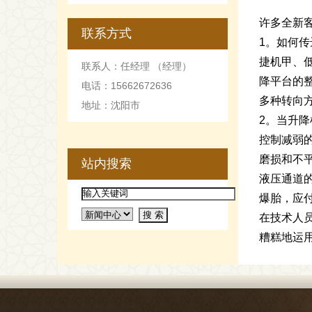
许多全新
联系方式
1。如何
捷机甲、
联系人：任经理 （经理）
降平台的
电话：15662672636
多种转向
地址：沈阳市
2。当升
控制减弱
磨损和不
站内搜索
液压通道
爆胎，应
在技术人
糟糕地运