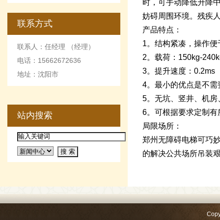
时，可手动降低升降
妨碍周围环境。残疾
联系方式
产品特点：
1。结构紧凑，操作便
联系人：任经理 （经理）
2。载荷：150kg-240k
电话：15662672636
3。提升速度：0.2ms
地址：沈阳市
4。最小的优点是不需
5。无坑、竖井、机房
6。可根据要求定制有
站内搜索
局限场所：
郑州无障碍电梯可巧
的解决公共场所吊装
Copy