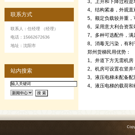
3。上升和下降过程是
4。结构紧凑，外观直
联系方式
5。额定负载较并重，
6。采用意大利合资泵
联系人：任经理 （经理）
7。多种可选配件，满
电话：15662672636
8。消毒无污染，有利
地址：沈阳市
郑州货梯民用优势：
1。井道下方无需机房，
2。机房可设置在竖井
站内搜索
3。液压电梯未配备配
4。液压电梯的载荷
Copy