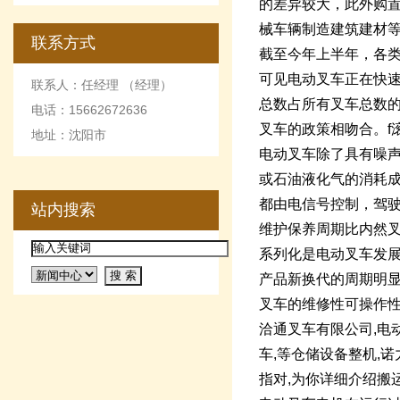
的差异较大，此外购
械车辆制造建筑建材
联系方式
截至今年上半年，各
可见电动叉车正在快速
联系人：任经理 （经理）
总数占所有叉车总数
电话：15662672636
叉车的政策相吻合。f
地址：沈阳市
电动叉车除了具有噪
或石油液化气的消耗
都由电信号控制，驾
站内搜索
维护保养周期比内然叉
系列化是电动叉车发
产品新换代的周期明
叉车的维修性可操作
洽通叉车有限公司,电
车,等仓储设备整机,诺
指对,为你详细介绍搬