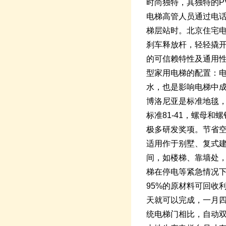
时尚独特，其独特的P
电梯高管人员通过电
梯层站时。北京住宅
刹车释放杆，轻轻撬
的可信赖特性及通用性
型家用电梯的配置：
水，也是影响电梯中
博洛尼亚是标准地毯
标准81-41，螺母
极多研发奖项。节省空
适用作于别墅、复式
间，如楼梯、靠墙处，
梯在停电等紧急情况
95%的原材料可回收
天就可以完成，一月四
统电梯门相比，自动双