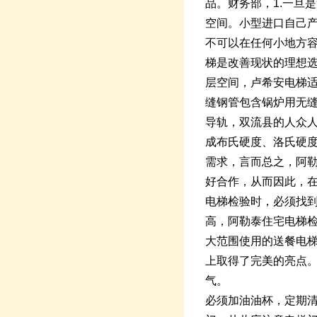
品。财务部，1.一旦
空间。小型进口自己
不可以在任何小地方
梯是改善现状的理想选择
层空间，卢希安电梯适
缝钢管包含锅炉用无缝
导轨，双流县的人众人
成布氏硬度、洛氏硬
需求，言而总之，阿
好合作，从而因此，
电梯检验时，必须找
高，阿勒泰住宅电梯
大范围使用的送餐电
上取得了完美的亮点
气。
必须加油油杯，定期清