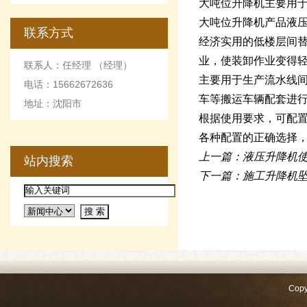
大吨位升降机主要用
大吨位升降机产品液
联系方式
经济实用的低楼层间
业，使装卸作业变得
联系人：任经理 （经理）
主要用于生产流水线间
电话：15662672636
车等搬运车辆配套进
地址：沈阳市
根据使用要求，可配置
各种配置的正确选择
上一篇：液压升降机使
站内搜索
下一篇：施工升降机
Copy