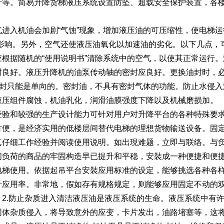
升等。简易升降货梯液压系统设置防坠、超载安全保护装置，各
。
气进入机油会加剧“气蚀”现象，增加液压油的可压缩性，使电梯运
利影响。另外，空气还使液压油氧化以加速油的劣化。以下几点，
应根据随机的“使用说明书”清除系统中的空气，以使其正常运行
封良好。液压升降机的油泵传动轴的密封应良好。更换油封时，必须
”油封只能是单向的。密封油，不具有密封气体的功能。防止水侵
液压组件腐蚀，机油乳化，润滑油膜强度下降以及机械磨损加。
经验和较强的生产设计能力可针对用户对升降平台的各种特殊要
方便，是经济实用的低楼层间替代电梯的理想货物输送设备。固
真仔细工作经验并阅读使用说明。如出現难题，立即与联络。与
间负荷的商品的牢固构造早已提升和平稳，安裝成一种便捷和便
电梯使用。依据起吊平台安裝应用标准的设定，能够挑选各种各
升应用率。非常地，假如存有规格规定，则能够应用固定不动的
。2.防止杂质进入清洁液压油是液压系统的生命。液压系统中有
固体杂质侵入，将导致意外的应变，卡片发出，油路堵塞等，这