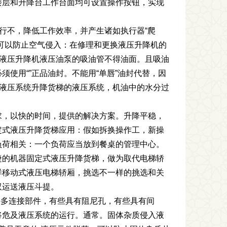
楼层和升降台工作台面均可设置操作按钮，实现
行不，降低工作效率，并产生诸如执行器“爬
可以防止空气侵入：在修理和更换液压升降机的
。液压升降机液压油泵的吸油管不得油面。且吸油
使用“”正品油封。不能用“单唇”油封代替，因
入液压系统升降货梯的液压系统，机油中的水分过
求，以快的时间，提供的解决方案。升降平稳，
定式液压升降货梯应用：假如拆换操作工，新操
负荷相关：一个负荷应当放到餐桌的管理中心。
捷的机器固定式液压升降货梯，做为取代电梯轿
样移动式液压电梯轿厢，挑选不一样的挑选和关
双运送液压斗提。
许多连接部件，有些具有阻尼孔，有些具有间
将危及液压系统的运行。通常。固体杂质侵入液