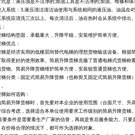
方式是：液压油是不洁净的;加油工具是不洁净的;加油。维修和保
入系统：3.液压清洁清洁油使用与系统相同的液压油。油温在45
压系统应清洗三次以上。每次清洁后，油在热时会从系统中排出
点：
货梯结构坚固，承载量大，升降平稳，安装维护简单方便。
货梯优点：
货梯是经济实用的低楼层间替代电梯的理想货物输送设备。根据
可取得更好的使用效果。简易升降货梯克服了普通电梯式货梯称重
的货物。简易升降货梯维护简单方便，安装较普通货梯也方便。
货梯分类：固定式简易升降货梯（也称剪叉固定式简易升降货梯
）。
货梯如何选购：
购简易升降货梯时，首先要对本企业的使用范围（台面尺寸、升
行综合考虑，选择适合本单位使用要求工作级别的简易升降货梯
,首要条件是需要看生产厂家的信誉，再就是售后服务能力。只要
，在价格合理的情况下，都可作为选择的对象。