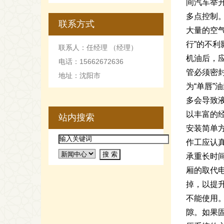
间汽车举
多点控制
联系方式
大量的空
行”的不
联系人：任经理 （经理）
机油后，
电话：15662672636
管必须密
地址：沈阳市
为“单唇
多会导致
以丰富的
站内搜索
安装简单
作工应认
承重长时
厢的取代
掉，以提
不能使用
隙。如果