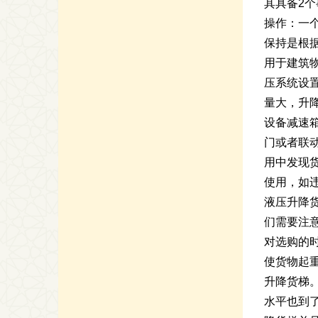
其具备2
操作：一
保持是根
用于建筑
压系统设
量大，升
设备减速
门或者联
用中发现
使用，如
液压升降
们需要注
对选购的
使货物起
升降货梯
水平也到