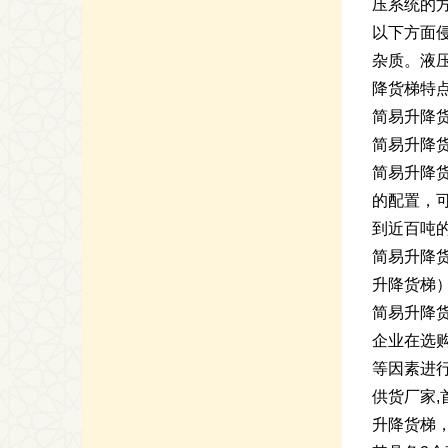
压系统的
以下方面侵
杂质。液
降货梯特
简易升降
简易升降
简易升降
的配置，
到近百吨
简易升降
升降货梯
简易升降
企业在选
等因素进
供货厂家
升降货梯