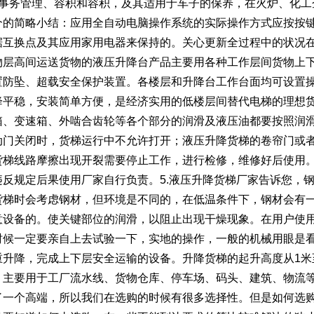
个事务管理、容积和容积，及其适用于车子的保养，在火炉、化工
个的简略小结：应用全自动电脑操作系统的实际操作方式应按按
据互换点及其应用家用电器来保持的。关心更新全过程中的状况
物层高间运送货物的液压升降台产品主要用各种工作层间货物上
置防坠、超载安全保护装置。各楼层和升降台工作台面均可设置
降平稳，安装简单方便，是经济实用的低楼层间替代电梯的理想
箱、变速箱、外啮合齿轮等各个部分的润滑及液压油都要按照润
动门关闭时，货梯运行中不允许打开；液压升降货梯的卷帘门或
货梯线路摩擦出现开裂需要停止工作，进行检修，维修好后使用
违反规定后果使用厂家自行负责。5.液压升降货梯厂家告诉您，
货梯时会考虑钢材，但环境是不同的，在低温条件下，钢材会有
意设备的。使关键部位的润滑，以阻止出现干燥现象。在用户使
时候一定要亲自上去试验一下，实地的操作，一般的机械用眼是
重升降，完成上下层安全运输的设备。升降货梯的起升高度从1米
。主要用于工厂流水线、货物仓库、停车场、码头、建筑、物流
了一个高端，所以我们在选购的时候有很多选择性。但是如何选