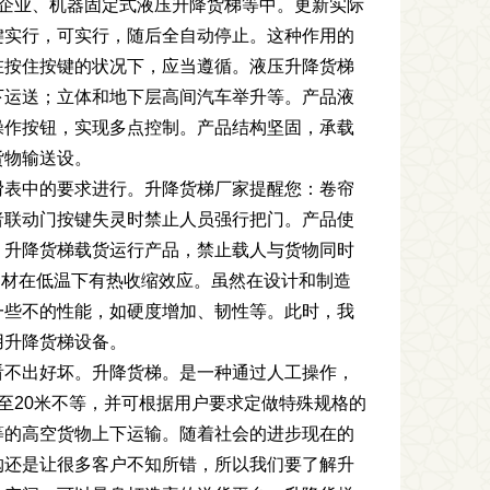
企业、机器固定式液压升降货梯等中。更新实际
键实行，可实行，随后全自动停止。这种作用的
在按住按键的状况下，应当遵循。液压升降货梯
下运送；立体和地下层高间汽车举升等。产品液
操作按钮，实现多点控制。产品结构坚固，承载
货物输送设。
滑表中的要求进行。升降货梯厂家提醒您：卷帘
者联动门按键失灵时禁止人员强行把门。产品使
。升降货梯载货运行产品，禁止载人与货物同时
钢材在低温下有热收缩效应。虽然在设计和制造
一些不的性能，如硬度增加、韧性等。此时，我
用升降货梯设备。
看不出好坏。升降货梯。是一种通过人工操作，
至20米不等，并可根据用户要求定做特殊规格的
等的高空货物上下运输。随着社会的进步现在的
购还是让很多客户不知所错，所以我们要了解升