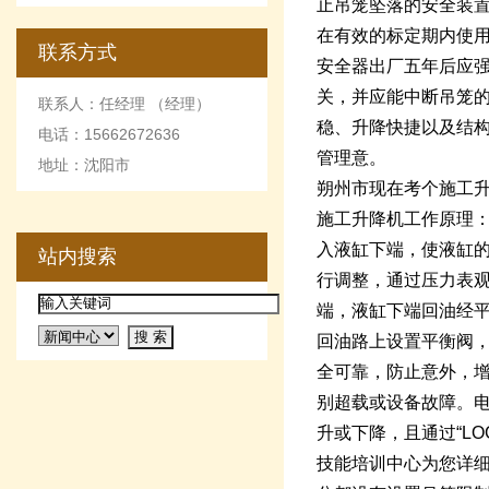
止吊笼坠落的安全装
在有效的标定期内使
联系方式
安全器出厂五年后应
关，并应能中断吊笼
联系人：任经理 （经理）
稳、升降快捷以及结
电话：15662672636
管理意。
地址：沈阳市
朔州市现在考个施工
施工升降机工作原理
入液缸下端，使液缸
站内搜索
行调整，通过压力表
端，液缸下端回油经
回油路上设置平衡阀，
全可靠，防止意外，增
别超载或设备故障。电
升或下降，且通过“L
技能培训中心为您详