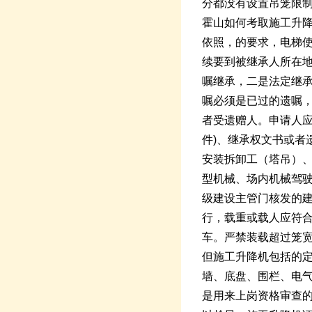
分都没有设置吊笼限
霍山如何考取施工升降
依照，的要求，电梯
续要到被继承人所在地
嘱继承，二是法定继承
嘱必须是已过的遗嘱，
者受遗赠人。申请人应
件)、继承权文书或者遗
安装拆卸工（塔吊）
型机械、场内机械驾
级建设主管门核发的
行，载重或载人应符
车。严禁装载超过笼
但施工升降机包括的
墙、底盘、围栏、电
是用来上岗资格审查